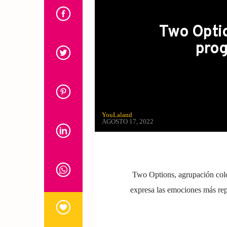
Two Optio
prog
YouLaland
AGOSTO 17, 2022
Two Options, agrupación colo
expresa las emociones más rep