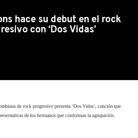
ns hace su debut en el rock
resivo con ‘Dos Vidas’
mbiana de rock progresivo presenta ‘Dos Vidas’, canción que
resentativas de los hermanos que conforman la agrupación.