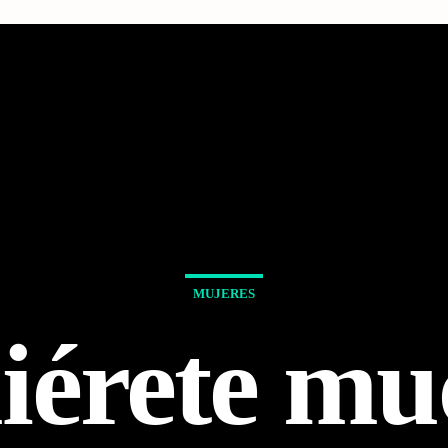
MUJERES
iérete mu