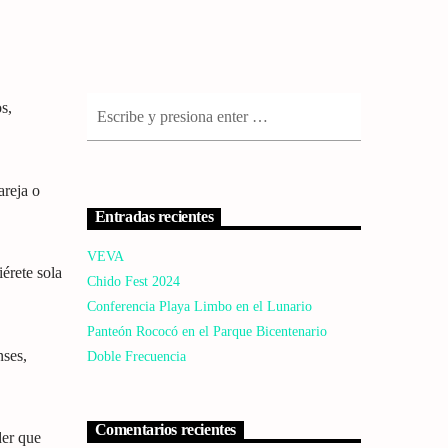
s,
areja o
Entradas recientes
VEVA
iérete sola
Chido Fest 2024
Conferencia Playa Limbo en el Lunario
Panteón Rococó en el Parque Bicentenario
nses,
Doble Frecuencia
Comentarios recientes
der que