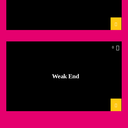
0
Weak End