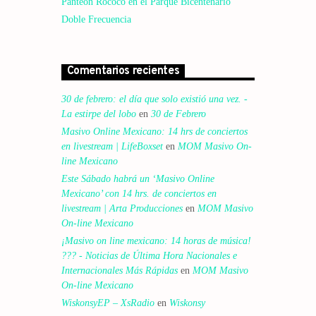
Panteón Rococó en el Parque Bicentenario
Doble Frecuencia
Comentarios recientes
30 de febrero: el día que solo existió una vez. -
La estirpe del lobo
en
30 de Febrero
Masivo Online Mexicano: 14 hrs de conciertos
en livestream | LifeBoxset
en
MOM Masivo On-
line Mexicano
Este Sábado habrá un ‘Masivo Online
Mexicano’ con 14 hrs. de conciertos en
livestream | Arta Producciones
en
MOM Masivo
On-line Mexicano
¡Masivo on line mexicano: 14 horas de música!
??? - Noticias de Última Hora Nacionales e
Internacionales Más Rápidas
en
MOM Masivo
On-line Mexicano
WiskonsyEP – XsRadio
en
Wiskonsy